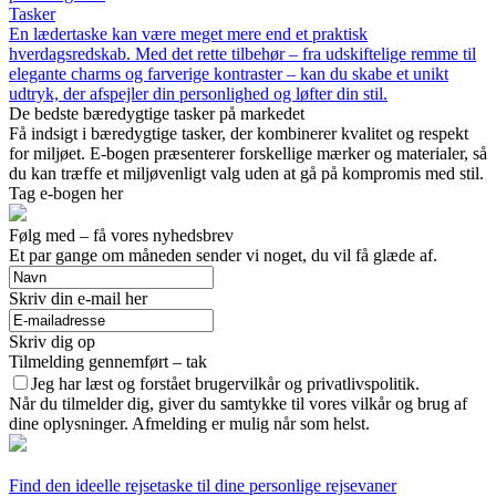
Tasker
En lædertaske kan være meget mere end et praktisk
hverdagsredskab. Med det rette tilbehør – fra udskiftelige remme til
elegante charms og farverige kontraster – kan du skabe et unikt
udtryk, der afspejler din personlighed og løfter din stil.
De bedste bæredygtige tasker på markedet
Få indsigt i bæredygtige tasker, der kombinerer kvalitet og respekt
for miljøet. E-bogen præsenterer forskellige mærker og materialer, så
du kan træffe et miljøvenligt valg uden at gå på kompromis med stil.
Tag e-bogen her
Følg med – få vores nyhedsbrev
Et par gange om måneden sender vi noget, du vil få glæde af.
Skriv din e-mail her
Skriv dig op
Tilmelding gennemført – tak
Jeg har læst og forstået brugervilkår og privatlivspolitik.
Når du tilmelder dig, giver du samtykke til vores vilkår og brug af
dine oplysninger. Afmelding er mulig når som helst.
Find den ideelle rejsetaske til dine personlige rejsevaner