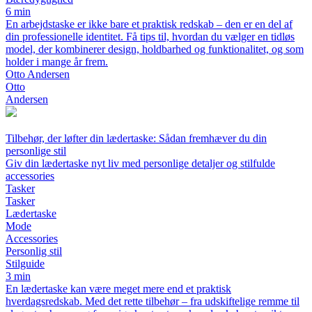
6 min
En arbejdstaske er ikke bare et praktisk redskab – den er en del af
din professionelle identitet. Få tips til, hvordan du vælger en tidløs
model, der kombinerer design, holdbarhed og funktionalitet, og som
holder i mange år frem.
Otto Andersen
Otto
Andersen
Tilbehør, der løfter din lædertaske: Sådan fremhæver du din
personlige stil
Giv din lædertaske nyt liv med personlige detaljer og stilfulde
accessories
Tasker
Tasker
Lædertaske
Mode
Accessories
Personlig stil
Stilguide
3 min
En lædertaske kan være meget mere end et praktisk
hverdagsredskab. Med det rette tilbehør – fra udskiftelige remme til