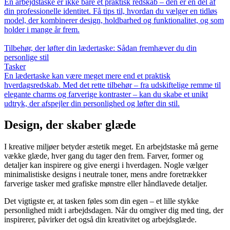
En arbejdstaske er ikke bare et praktisk redskab – den er en del af
din professionelle identitet. Få tips til, hvordan du vælger en tidløs
model, der kombinerer design, holdbarhed og funktionalitet, og som
holder i mange år frem.
Tilbehør, der løfter din lædertaske: Sådan fremhæver du din
personlige stil
Tasker
En lædertaske kan være meget mere end et praktisk
hverdagsredskab. Med det rette tilbehør – fra udskiftelige remme til
elegante charms og farverige kontraster – kan du skabe et unikt
udtryk, der afspejler din personlighed og løfter din stil.
Design, der skaber glæde
I kreative miljøer betyder æstetik meget. En arbejdstaske må gerne
vække glæde, hver gang du tager den frem. Farver, former og
detaljer kan inspirere og give energi i hverdagen. Nogle vælger
minimalistiske designs i neutrale toner, mens andre foretrækker
farverige tasker med grafiske mønstre eller håndlavede detaljer.
Det vigtigste er, at tasken føles som din egen – et lille stykke
personlighed midt i arbejdsdagen. Når du omgiver dig med ting, der
inspirerer, påvirker det også din kreativitet og arbejdsglæde.