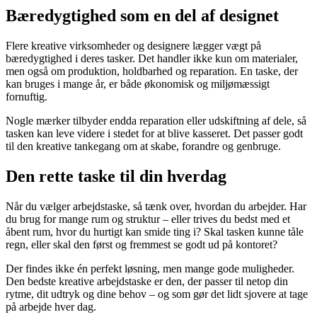
Bæredygtighed som en del af designet
Flere kreative virksomheder og designere lægger vægt på
bæredygtighed i deres tasker. Det handler ikke kun om materialer,
men også om produktion, holdbarhed og reparation. En taske, der
kan bruges i mange år, er både økonomisk og miljømæssigt
fornuftig.
Nogle mærker tilbyder endda reparation eller udskiftning af dele, så
tasken kan leve videre i stedet for at blive kasseret. Det passer godt
til den kreative tankegang om at skabe, forandre og genbruge.
Den rette taske til din hverdag
Når du vælger arbejdstaske, så tænk over, hvordan du arbejder. Har
du brug for mange rum og struktur – eller trives du bedst med et
åbent rum, hvor du hurtigt kan smide ting i? Skal tasken kunne tåle
regn, eller skal den først og fremmest se godt ud på kontoret?
Der findes ikke én perfekt løsning, men mange gode muligheder.
Den bedste kreative arbejdstaske er den, der passer til netop din
rytme, dit udtryk og dine behov – og som gør det lidt sjovere at tage
på arbejde hver dag.