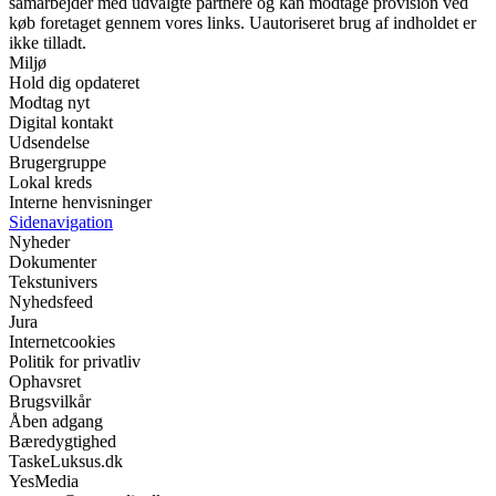
samarbejder med udvalgte partnere og kan modtage provision ved
køb foretaget gennem vores links. Uautoriseret brug af indholdet er
ikke tilladt.
Miljø
Hold dig opdateret
Modtag nyt
Digital kontakt
Udsendelse
Brugergruppe
Lokal kreds
Interne henvisninger
Sidenavigation
Nyheder
Dokumenter
Tekstunivers
Nyhedsfeed
Jura
Internetcookies
Politik for privatliv
Ophavsret
Brugsvilkår
Åben adgang
Bæredygtighed
TaskeLuksus.dk
YesMedia