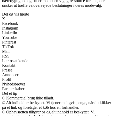
bæredygtighed og stil er mediet en vigtig ressource for alle, der
ønsker at træffe velovervejede beslutninger i deres modevalg.
Del og vis hjerte
X
Facebook
Instagram
LinkedIn
YouTube
Pinterest
TikTok
Mail
RSS
Lær os at kende
Kontakt
Presse
Annoncer
Profil
Nyhedsbrevet
Partnerskaber
Del et tip
© Kommerciel brug ikke tilladt.
© Alt indhold er beskyttet. Vi tjener muligvis penge, når du klikker
på et link og foretager et køb hos en forhandler.
© Ophavsretten tilhører os og alt indhold er beskyttet. Vi