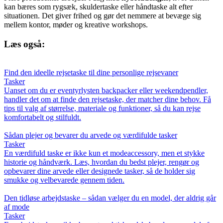
kan bæres som rygsæk, skuldertaske eller håndtaske alt efter
situationen. Det giver frihed og gør det nemmere at bevæge sig
mellem kontor, møder og kreative workshops.
Læs også:
Find den ideelle rejsetaske til dine personlige rejsevaner
Tasker
Uanset om du er eventyrlysten backpacker eller weekendpendler,
handler det om at finde den rejsetaske, der matcher dine behov. Få
tips til valg af størrelse, materiale og funktioner, så du kan rejse
komfortabelt og stilfuldt.
Sådan plejer og bevarer du arvede og værdifulde tasker
Tasker
En værdifuld taske er ikke kun et modeaccessory, men et stykke
historie og håndværk. Læs, hvordan du bedst plejer, rengør og
opbevarer dine arvede eller designede tasker, så de holder sig
smukke og velbevarede gennem tiden.
Den tidløse arbejdstaske – sådan vælger du en model, der aldrig går
af mode
Tasker