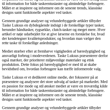
til information for både taskeentusiaster og almindelige forbrugere.
Målet er at inspirere og informere om de seneste trends, klassiske
designs samt funktionelle aspekter ved tasker.
Gennem grundige analyser og velunderbyggede artikler tilbyder
Taske Luksus en dybdegående indsigt i de forskellige typer tasker,
herunder håndtasker, rygsække, clutch-tasker og meget mere. Hver
artikel er nøje udarbejdet for at give læserne en forståelse for, hvad
der kendetegner kvalitetsprodukter, og hvordan man vælger den
rette taske til forskellige anledninger.
Mediet stræber efter at fremhæve vigtigheden af bæredygtighed og
ansvarligt forbrug i modeverdenen. Taske Luksus præsenterer derfor
også mærker, der prioriterer miljøvenlige materialer og etisk
produktion. Dette fokus på bæredygtighed er med til at skabe
bevidsthed om, hvordan forbrugere kan træffe informerede valg.
Taske Luksus er et dedikeret online medie, der fokuserer på at
præsentere og analysere det store udvalg af tasker på markedet. Med
en passion for mode og stil ønsker mediet at være en troværdig kilde
til information for både taskeentusiaster og almindelige forbrugere.
Målet er at inspirere og informere om de seneste trends, klassiske
designs samt funktionelle aspekter ved tasker.
Gennem grundige analyser og velunderbyggede artikler tilbyder