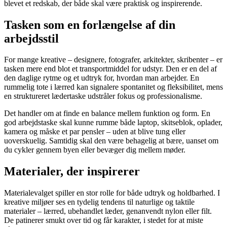
blevet et redskab, der både skal være praktisk og inspirerende.
Tasken som en forlængelse af din
arbejdsstil
For mange kreative – designere, fotografer, arkitekter, skribenter – er
tasken mere end blot et transportmiddel for udstyr. Den er en del af
den daglige rytme og et udtryk for, hvordan man arbejder. En
rummelig tote i lærred kan signalere spontanitet og fleksibilitet, mens
en struktureret lædertaske udstråler fokus og professionalisme.
Det handler om at finde en balance mellem funktion og form. En
god arbejdstaske skal kunne rumme både laptop, skitseblok, oplader,
kamera og måske et par pensler – uden at blive tung eller
uoverskuelig. Samtidig skal den være behagelig at bære, uanset om
du cykler gennem byen eller bevæger dig mellem møder.
Materialer, der inspirerer
Materialevalget spiller en stor rolle for både udtryk og holdbarhed. I
kreative miljøer ses en tydelig tendens til naturlige og taktile
materialer – lærred, ubehandlet læder, genanvendt nylon eller filt.
De patinerer smukt over tid og får karakter, i stedet for at miste