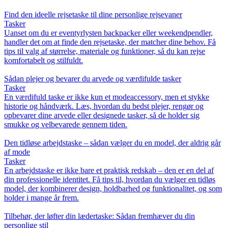
Find den ideelle rejsetaske til dine personlige rejsevaner
Tasker
Uanset om du er eventyrlysten backpacker eller weekendpendler,
handler det om at finde den rejsetaske, der matcher dine behov. Få
tips til valg af størrelse, materiale og funktioner, så du kan rejse
komfortabelt og stilfuldt.
Sådan plejer og bevarer du arvede og værdifulde tasker
Tasker
En værdifuld taske er ikke kun et modeaccessory, men et stykke
historie og håndværk. Læs, hvordan du bedst plejer, rengør og
opbevarer dine arvede eller designede tasker, så de holder sig
smukke og velbevarede gennem tiden.
Den tidløse arbejdstaske – sådan vælger du en model, der aldrig går
af mode
Tasker
En arbejdstaske er ikke bare et praktisk redskab – den er en del af
din professionelle identitet. Få tips til, hvordan du vælger en tidløs
model, der kombinerer design, holdbarhed og funktionalitet, og som
holder i mange år frem.
Tilbehør, der løfter din lædertaske: Sådan fremhæver du din
personlige stil