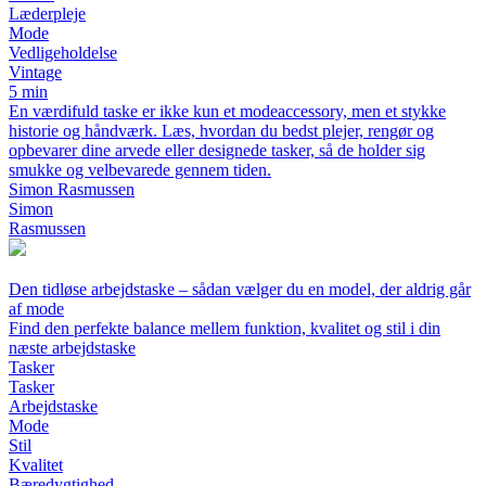
Læderpleje
Mode
Vedligeholdelse
Vintage
5 min
En værdifuld taske er ikke kun et modeaccessory, men et stykke
historie og håndværk. Læs, hvordan du bedst plejer, rengør og
opbevarer dine arvede eller designede tasker, så de holder sig
smukke og velbevarede gennem tiden.
Simon Rasmussen
Simon
Rasmussen
Den tidløse arbejdstaske – sådan vælger du en model, der aldrig går
af mode
Find den perfekte balance mellem funktion, kvalitet og stil i din
næste arbejdstaske
Tasker
Tasker
Arbejdstaske
Mode
Stil
Kvalitet
Bæredygtighed