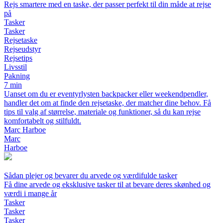
Rejs smartere med en taske, der passer perfekt til din måde at rejse
på
Tasker
Tasker
Rejsetaske
Rejseudstyr
Rejsetips
Livsstil
Pakning
7 min
Uanset om du er eventyrlysten backpacker eller weekendpendler,
handler det om at finde den rejsetaske, der matcher dine behov. Få
tips til valg af størrelse, materiale og funktioner, så du kan rejse
komfortabelt og stilfuldt.
Marc Harboe
Marc
Harboe
Sådan plejer og bevarer du arvede og værdifulde tasker
Få dine arvede og eksklusive tasker til at bevare deres skønhed og
værdi i mange år
Tasker
Tasker
Tasker