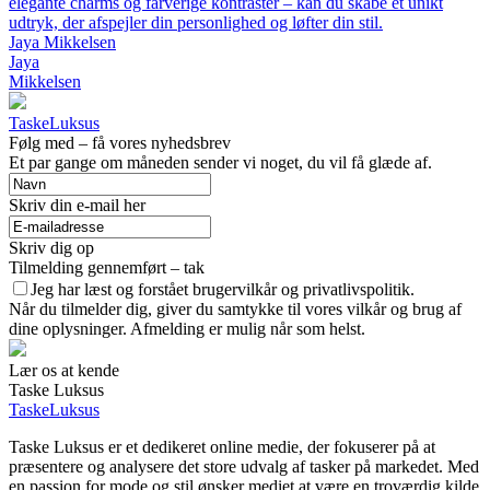
elegante charms og farverige kontraster – kan du skabe et unikt
udtryk, der afspejler din personlighed og løfter din stil.
Jaya Mikkelsen
Jaya
Mikkelsen
TaskeLuksus
Følg med – få vores nyhedsbrev
Et par gange om måneden sender vi noget, du vil få glæde af.
Skriv din e-mail her
Skriv dig op
Tilmelding gennemført – tak
Jeg har læst og forstået brugervilkår og privatlivspolitik.
Når du tilmelder dig, giver du samtykke til vores vilkår og brug af
dine oplysninger. Afmelding er mulig når som helst.
Lær os at kende
Taske Luksus
TaskeLuksus
Taske Luksus er et dedikeret online medie, der fokuserer på at
præsentere og analysere det store udvalg af tasker på markedet. Med
en passion for mode og stil ønsker mediet at være en troværdig kilde