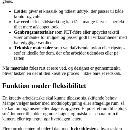
glans.
Læder
giver et klassisk og tidløst udtryk, der passer til både
kontor og café.
Lærred
er let, slidstærkt og kan fås i mange farver – perfekt
til et mere afslappet look.
Genbrugsmaterialer
som PET-fibre eller upcyclet tekstil
viser omtanke for miljøet og passer godt til virksomheder med
bæredygtige værdier.
Tekniske materialer
som vandafvisende nylon eller ripstop-
stof er ideelle for dem, der ofte arbejder udendørs eller på
farten.
Når materialet føles rart at røre ved, og designet er gennemtænkt,
bliver tasken en del af den kreative proces – ikke bare et redskab.
Funktion møder fleksibilitet
En kreativ arbejdstaske skal kunne tilpasse sig skiftende behov.
Mange vælger tasker med modulopbygning eller aftagelige rum, så
de kan omorganisere efter dagens opgaver. Et polstret rum til laptop,
små lommer til kabler og notesbøger, og måske et separat rum til
kamera eller tegnegrej gør hverdagen lettere.
Flere producenter arbejder i dag med
hybriddesigns
, hvor tasken