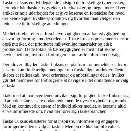
Taske Luksus en dybdegående indsigt i de forskellige typer tasker,
herunder håndtasker, rygsække, clutch-tasker og meget mere. Hver
artikel er nøje udarbejdet for at give læserne en forståelse for, hvad
der kendetegner kvalitetsprodukter, og hvordan man vælger den
rette taske til forskellige anledninger.
Mediet stræber efter at fremhæve vigtigheden af bæredygtighed og
ansvarligt forbrug i modeverdenen. Taske Luksus præsenterer derfor
også mærker, der prioriterer miljøvenlige materialer og etisk
produktion. Dette fokus på bæredygtighed er med til at skabe
bevidsthed om, hvordan forbrugere kan træffe informerede valg.
Derudover tilbyder Taske Luksus en platform for anmeldelser, hvor
læserne kan finde ærlige meninger om forskellige produkter. Dette
skaber et fællesskab, hvor erfaringer og anbefalinger deles, hvilket
gør det nemmere for forbrugerne at navigere i det omfattende udvalg
af tasker.
I takt med at modeverdenen udvikler sig, forpligter Taske Luksus sig
til at holde sine læsere opdaterede med de nyeste nyheder og trends.
Med en kontinuerlig strøm af indhold sikrer mediet, at læserne altid
er velinformerede om, hvad der rører sig i taskebranchen.
Taske Luksus eksisterer for at inspirere, informere og engagere
forbrugerne i deres valg af tasker. Med en dedikation til kvalitet,