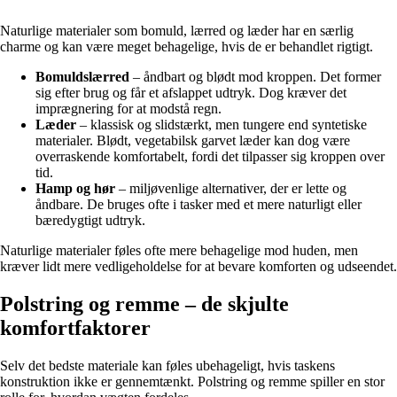
Naturlige materialer som bomuld, lærred og læder har en særlig
charme og kan være meget behagelige, hvis de er behandlet rigtigt.
Bomuldslærred
– åndbart og blødt mod kroppen. Det former
sig efter brug og får et afslappet udtryk. Dog kræver det
imprægnering for at modstå regn.
Læder
– klassisk og slidstærkt, men tungere end syntetiske
materialer. Blødt, vegetabilsk garvet læder kan dog være
overraskende komfortabelt, fordi det tilpasser sig kroppen over
tid.
Hamp og hør
– miljøvenlige alternativer, der er lette og
åndbare. De bruges ofte i tasker med et mere naturligt eller
bæredygtigt udtryk.
Naturlige materialer føles ofte mere behagelige mod huden, men
kræver lidt mere vedligeholdelse for at bevare komforten og udseendet.
Polstring og remme – de skjulte
komfortfaktorer
Selv det bedste materiale kan føles ubehageligt, hvis taskens
konstruktion ikke er gennemtænkt. Polstring og remme spiller en stor