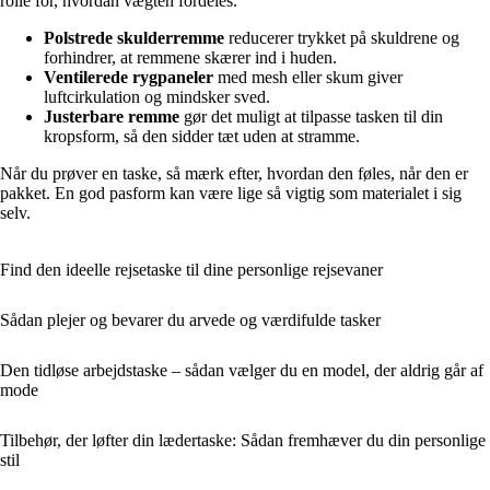
rolle for, hvordan vægten fordeles.
Polstrede skulderremme
reducerer trykket på skuldrene og
forhindrer, at remmene skærer ind i huden.
Ventilerede rygpaneler
med mesh eller skum giver
luftcirkulation og mindsker sved.
Justerbare remme
gør det muligt at tilpasse tasken til din
kropsform, så den sidder tæt uden at stramme.
Når du prøver en taske, så mærk efter, hvordan den føles, når den er
pakket. En god pasform kan være lige så vigtig som materialet i sig
selv.
Find den ideelle rejsetaske til dine personlige rejsevaner
Sådan plejer og bevarer du arvede og værdifulde tasker
Den tidløse arbejdstaske – sådan vælger du en model, der aldrig går af
mode
Tilbehør, der løfter din lædertaske: Sådan fremhæver du din personlige
stil