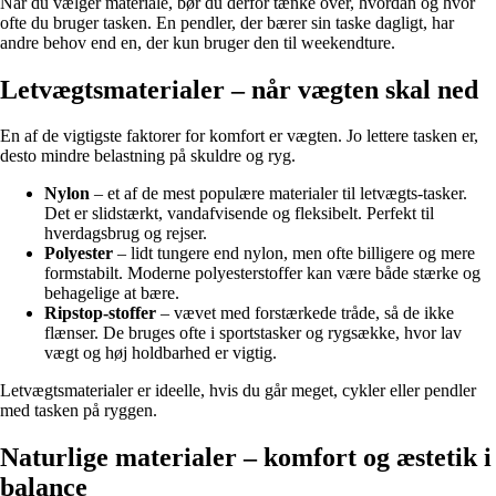
Når du vælger materiale, bør du derfor tænke over, hvordan og hvor
ofte du bruger tasken. En pendler, der bærer sin taske dagligt, har
andre behov end en, der kun bruger den til weekendture.
Letvægtsmaterialer – når vægten skal ned
En af de vigtigste faktorer for komfort er vægten. Jo lettere tasken er,
desto mindre belastning på skuldre og ryg.
Nylon
– et af de mest populære materialer til letvægts-tasker.
Det er slidstærkt, vandafvisende og fleksibelt. Perfekt til
hverdagsbrug og rejser.
Polyester
– lidt tungere end nylon, men ofte billigere og mere
formstabilt. Moderne polyesterstoffer kan være både stærke og
behagelige at bære.
Ripstop-stoffer
– vævet med forstærkede tråde, så de ikke
flænser. De bruges ofte i sportstasker og rygsække, hvor lav
vægt og høj holdbarhed er vigtig.
Letvægtsmaterialer er ideelle, hvis du går meget, cykler eller pendler
med tasken på ryggen.
Naturlige materialer – komfort og æstetik i
balance