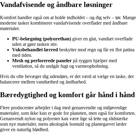
Vandafvisende og åndbare løsninger
Komfort handler også om at holde indholdet – og dig selv – tør. Mange
moderne tasker kombinerer vandafvisende overflader med åndbare
materialer.
PU-belægning (polyurethan)
giver en glat, vandtæt overflade
uden at gøre tasken stiv.
Voksbehandlet lærred
beskytter mod regn og får en flot patina
med tiden.
Mesh og perforerede paneler
på ryggen hjælper med
ventilation, så du undgår fugt og varmeophobning.
Hvis du ofte bevæger dig udendørs, er det værd at vælge en taske, der
balancerer mellem vandtæthed og åndbarhed.
Bæredygtighed og komfort går hånd i hånd
Flere producenter arbejder i dag med genanvendte og miljøvenlige
materialer, som ikke kun er gode for planeten, men også for komforten.
Genanvendt nylon og polyester kan være lige så lette og slidstærke
som nye materialer, mens økologisk bomuld og plantegarvet læder
giver en naturlig blødhed.