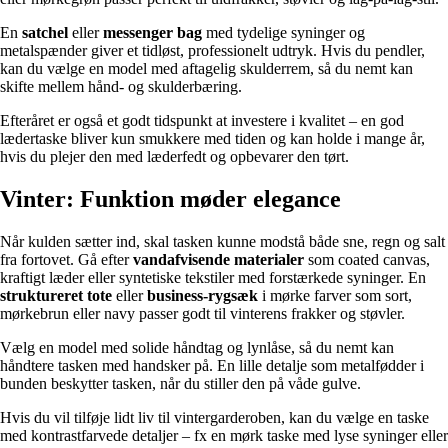
En
satchel
eller
messenger bag
med tydelige syninger og
metalspænder giver et tidløst, professionelt udtryk. Hvis du pendler,
kan du vælge en model med aftagelig skulderrem, så du nemt kan
skifte mellem hånd- og skulderbæring.
Efteråret er også et godt tidspunkt at investere i kvalitet – en god
lædertaske bliver kun smukkere med tiden og kan holde i mange år,
hvis du plejer den med læderfedt og opbevarer den tørt.
Vinter: Funktion møder elegance
Når kulden sætter ind, skal tasken kunne modstå både sne, regn og salt
fra fortovet. Gå efter
vandafvisende materialer
som coated canvas,
kraftigt læder eller syntetiske tekstiler med forstærkede syninger. En
struktureret tote
eller
business-rygsæk
i mørke farver som sort,
mørkebrun eller navy passer godt til vinterens frakker og støvler.
Vælg en model med solide håndtag og lynlåse, så du nemt kan
håndtere tasken med handsker på. En lille detalje som metalfødder i
bunden beskytter tasken, når du stiller den på våde gulve.
Hvis du vil tilføje lidt liv til vintergarderoben, kan du vælge en taske
med kontrastfarvede detaljer – fx en mørk taske med lyse syninger eller