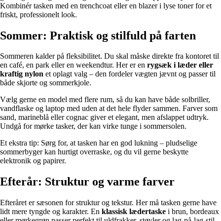
Kombinér tasken med en trenchcoat eller en blazer i lyse toner for et
friskt, professionelt look.
Sommer: Praktisk og stilfuld på farten
Sommeren kalder på fleksibilitet. Du skal måske direkte fra kontoret til
en café, en park eller en weekendtur. Her er en
rygsæk i læder eller
kraftig nylon
et oplagt valg – den fordeler vægten jævnt og passer til
både skjorte og sommerkjole.
Vælg gerne en model med flere rum, så du kan have både solbriller,
vandflaske og laptop med uden at det hele flyder sammen. Farver som
sand, marineblå eller cognac giver et elegant, men afslappet udtryk.
Undgå for mørke tasker, der kan virke tunge i sommersolen.
Et ekstra tip: Sørg for, at tasken har en god lukning – pludselige
sommerbyger kan hurtigt overraske, og du vil gerne beskytte
elektronik og papirer.
Efterår: Struktur og varme farver
Efteråret er sæsonen for struktur og tekstur. Her må tasken gerne have
lidt mere tyngde og karakter. En
klassisk lædertaske
i brun, bordeaux
eller mørkegrøn passer perfekt til uldfrakker, støvler og lag-på-lag-stil.