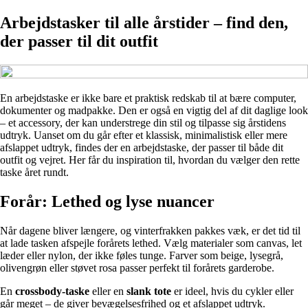
Arbejdstasker til alle årstider – find den,
der passer til dit outfit
En arbejdstaske er ikke bare et praktisk redskab til at bære computer,
dokumenter og madpakke. Den er også en vigtig del af dit daglige look
– et accessory, der kan understrege din stil og tilpasse sig årstidens
udtryk. Uanset om du går efter et klassisk, minimalistisk eller mere
afslappet udtryk, findes der en arbejdstaske, der passer til både dit
outfit og vejret. Her får du inspiration til, hvordan du vælger den rette
taske året rundt.
Forår: Lethed og lyse nuancer
Når dagene bliver længere, og vinterfrakken pakkes væk, er det tid til
at lade tasken afspejle forårets lethed. Vælg materialer som canvas, let
læder eller nylon, der ikke føles tunge. Farver som beige, lysegrå,
olivengrøn eller støvet rosa passer perfekt til forårets garderobe.
En
crossbody-taske
eller en
slank tote
er ideel, hvis du cykler eller
går meget – de giver bevægelsesfrihed og et afslappet udtryk.