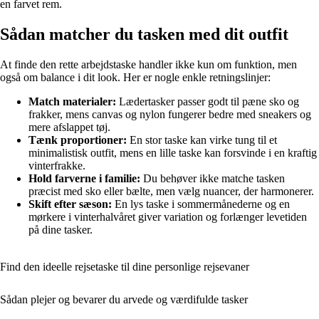
en farvet rem.
Sådan matcher du tasken med dit outfit
At finde den rette arbejdstaske handler ikke kun om funktion, men
også om balance i dit look. Her er nogle enkle retningslinjer:
Match materialer:
Lædertasker passer godt til pæne sko og
frakker, mens canvas og nylon fungerer bedre med sneakers og
mere afslappet tøj.
Tænk proportioner:
En stor taske kan virke tung til et
minimalistisk outfit, mens en lille taske kan forsvinde i en kraftig
vinterfrakke.
Hold farverne i familie:
Du behøver ikke matche tasken
præcist med sko eller bælte, men vælg nuancer, der harmonerer.
Skift efter sæson:
En lys taske i sommermånederne og en
mørkere i vinterhalvåret giver variation og forlænger levetiden
på dine tasker.
Find den ideelle rejsetaske til dine personlige rejsevaner
Sådan plejer og bevarer du arvede og værdifulde tasker